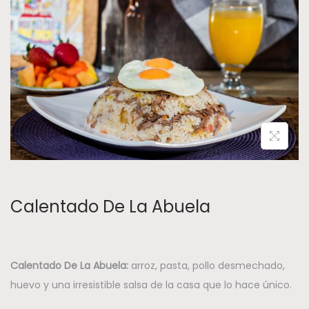
v
t
e
e
g
n
a
i
c
d
i
o
ó
n
Calentado De La Abuela
Calentado De La Abuela:
arroz, pasta, pollo desmechado,
huevo y una irresistible salsa de la casa que lo hace único.